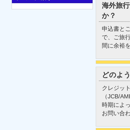
海外旅
か？
申込書と
で、ご旅
間に余裕
どのよ
クレジッ
（JCB/
時期によ
お問い合