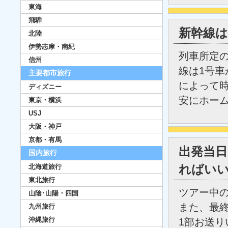
東海
飛騨
新幹線
北陸
伊勢志摩・南紀
列車所定
信州
線は1号車
主要都市旅行
によって時
ディズニー
安にホー
東京・横浜
USJ
大阪・神戸
京都・有馬
出発当
国内旅行
北海道旅行
ればい
東北旅行
ツアー中
山陰･山陽・四国
また、最
九州旅行
沖縄旅行
1部お送