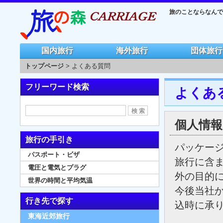
旅のことならなんでも
国内旅行
海外旅行
団体旅行
トップページ
> よくある質問
フリーワード検索
よくあ
個人情
旅行の手引き
パッケー
パスポート・ビザ
旅行に含
電圧と電気とプラグ
外の目的
世界の時間と平均気温
今後当社
行き先で探す
込時に承
東海近郊旅行