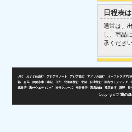
日程表は
通常は、
し、商品
承くださ
USJ
おすすめ旅行
アジアリゾート
アジア旅行
アメリカ旅行
オーストラリア旅
都・有馬
伊勢志摩・南紀
信州
北海道旅行
北陸
台湾旅行
国内ウェディング
縄旅行
海外ウェディング
海外クルーズ
海外旅行
温泉旅館
韓国旅行
飛騨
香
Copyright ©
旅の森-