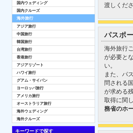
国内ウェディング
渡しくだ
国内クルーズ
海外旅行
アジア旅行
パスポ
中国旅行
韓国旅行
海外旅行
台湾旅行
が必要と
香港旅行
い。
アジアリゾート
ハワイ旅行
また、パ
グアム・サイパン
問される
ヨーロッパ旅行
が求める
アメリカ旅行
取得に関
オーストラリア旅行
務省のホ
海外ウェディング
海外クルーズ
キーワードで探す