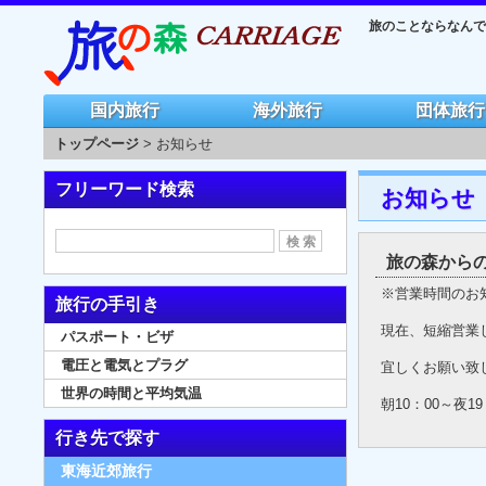
旅のことならなんでも
国内旅行
海外旅行
団体旅行
トップページ
> お知らせ
フリーワード検索
お知らせ
旅の森から
※営業時間のお
旅行の手引き
現在、短縮営業し
パスポート・ビザ
電圧と電気とプラグ
宜しくお願い致
世界の時間と平均気温
朝10：00～夜19
行き先で探す
東海近郊旅行