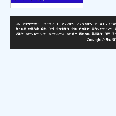
USJ
おすすめ旅行
アジアリゾート
アジア旅行
アメリカ旅行
オーストラリア旅
都・有馬
伊勢志摩・南紀
信州
北海道旅行
北陸
台湾旅行
国内ウェディング
縄旅行
海外ウェディング
海外クルーズ
海外旅行
温泉旅館
韓国旅行
飛騨
香
Copyright ©
旅の森-