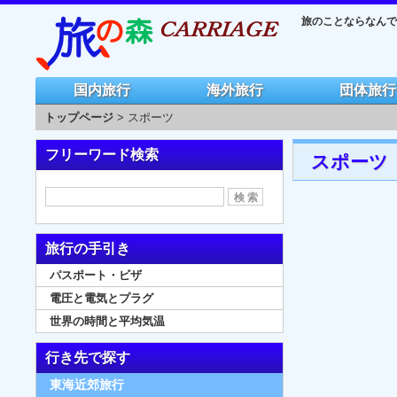
旅のことならなんでも
国内旅行
海外旅行
団体旅行
トップページ
> スポーツ
フリーワード検索
スポーツ
旅行の手引き
パスポート・ビザ
電圧と電気とプラグ
世界の時間と平均気温
行き先で探す
東海近郊旅行