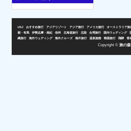
USJ
おすすめ旅行
アジアリゾート
アジア旅行
アメリカ旅行
オーストラリア旅
都・有馬
伊勢志摩・南紀
信州
北海道旅行
北陸
台湾旅行
国内ウェディング
縄旅行
海外ウェディング
海外クルーズ
海外旅行
温泉旅館
韓国旅行
飛騨
香
Copyright ©
旅の森-