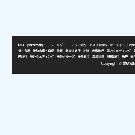
USJ
おすすめ旅行
アジアリゾート
アジア旅行
アメリカ旅行
オーストラリア旅
都・有馬
伊勢志摩・南紀
信州
北海道旅行
北陸
台湾旅行
国内ウェディング
縄旅行
海外ウェディング
海外クルーズ
海外旅行
温泉旅館
韓国旅行
飛騨
香
Copyright ©
旅の森-