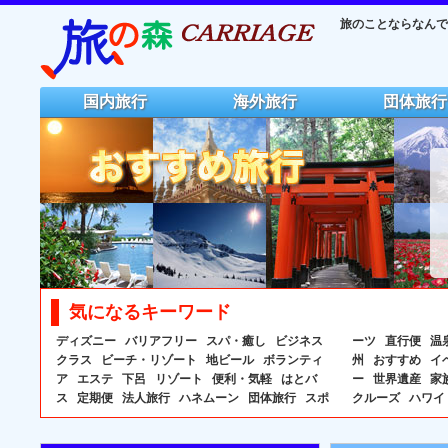
旅のことならなんでも
国内旅行
海外旅行
団体旅行
気になるキーワード
ディズニー
バリアフリー
スパ・癒し
ビジネス
ーツ
直行便
温
クラス
ビーチ・リゾート
地ビール
ボランティ
州
おすすめ
イ
ア
エステ
下呂
リゾート
便利・気軽
はとバ
ー
世界遺産
家
ス
定期便
法人旅行
ハネムーン
団体旅行
スポ
クルーズ
ハワイ